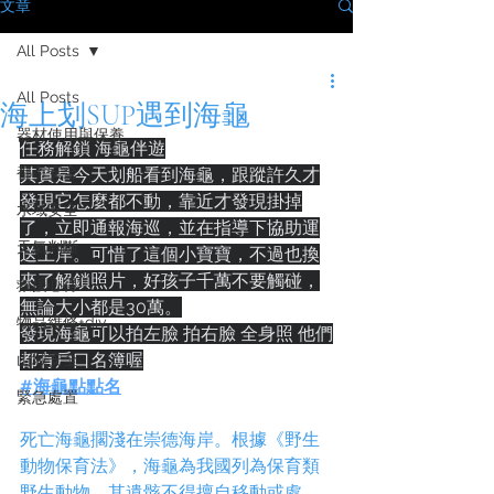
文章
All Posts
All Posts
海上划SUP遇到海龜
器材使用與保養
任務解鎖 海龜伴遊
都市安全
其實是今天划船看到海龜，跟蹤許久才
發現它怎麼都不動，靠近才發現掛掉
水域安全
了，立即通報海巡，並在指導下協助運
天氣判斷
送上岸。可惜了這個小寶寶，不過也換
來了解鎖照片，好孩子千萬不要觸碰，
救援心得
無論大小都是30萬。
物品維修+diy
發現海龜可以拍左臉 拍右臉 全身照 他們
都有戶口名簿喔
山域安全
#海龜點點名
緊急處置
死亡海龜擱淺在崇德海岸。根據《野生
動物保育法》，海龜為我國列為保育類
野生動物，其遺骸不得擅自移動或處