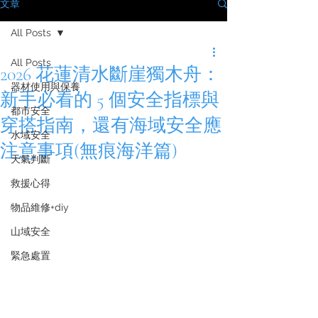
文章
All Posts
All Posts
2026 花蓮清水斷崖獨木舟：
器材使用與保養
新手必看的 5 個安全指標與
都市安全
穿搭指南，還有海域安全應
水域安全
注意事項(無痕海洋篇)
天氣判斷
救援心得
物品維修+diy
山域安全
緊急處置