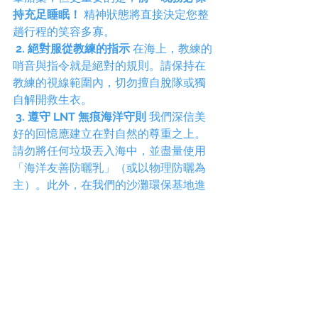
持充足睡眠！
 精神狀態將直接決定您整
趟行程的笑容多寡。
2. 絕對服從教練的指示
 在海上，教練的
哨音與指令就是絕對的規則。請保持在
教練的視線範圍內，切勿擅自脫隊或獨
自解開救生衣。
3. 遵守 LNT 無痕海洋守則
 我們深信美
好的回憶應建立在對自然的尊重之上。
請勿將任何垃圾丟入海中，並盡量使用
「海洋友善防曬乳」（或以物理防曬為
主）。此外，在我們的沙灘環保基地進
行簡易盥洗時，
請不使用沐浴乳與洗髮
精
，減少化學物質對海洋生態的影響。
讓我們帶走的只有照片與回憶，留下快
樂的足跡！