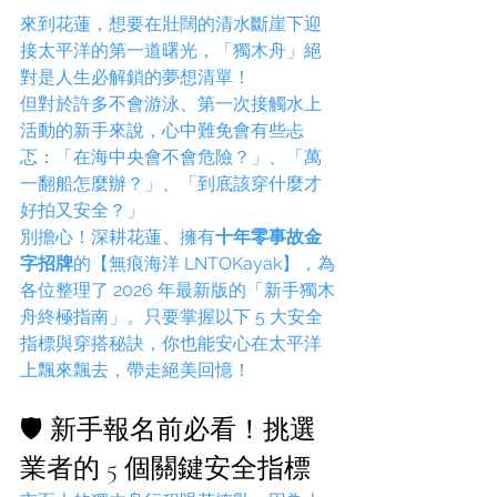
來到花蓮，想要在壯闊的清水斷崖下迎
接太平洋的第一道曙光，「獨木舟」絕
對是人生必解鎖的夢想清單！
但對於許多不會游泳、第一次接觸水上
活動的新手來說，心中難免會有些忐
忑：「在海中央會不會危險？」、「萬
一翻船怎麼辦？」、「到底該穿什麼才
好拍又安全？」
別擔心！深耕花蓮、擁有
十年零事故金
字招牌
的【無痕海洋 LNTOKayak】，為
各位整理了 2026 年最新版的「新手獨木
舟終極指南」。只要掌握以下 5 大安全
指標與穿搭秘訣，你也能安心在太平洋
上飄來飄去，帶走絕美回憶！
🛡️ 新手報名前必看！挑選
業者的 5 個關鍵安全指標