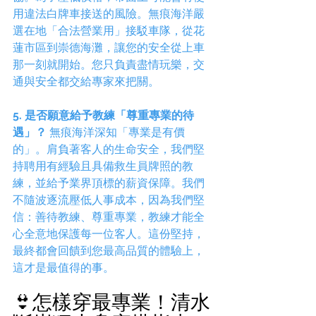
用違法白牌車接送的風險。無痕海洋嚴
選在地「合法營業用」接駁車隊，從花
蓮市區到崇德海灘，讓您的安全從上車
那一刻就開始。您只負責盡情玩樂，交
通與安全都交給專家來把關。
5. 是否願意給予教練「尊重專業的待
遇」？
 無痕海洋深知「專業是有價
的」。肩負著客人的生命安全，我們堅
持聘用有經驗且具備救生員牌照的教
練，並給予業界頂標的薪資保障。我們
不隨波逐流壓低人事成本，因為我們堅
信：善待教練、尊重專業，教練才能全
心全意地保護每一位客人。這份堅持，
最終都會回饋到您最高品質的體驗上，
這才是最值得的事。
👙怎樣穿最專業！清水