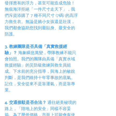
發揮應有的浮力，甚至可能造成危險！
無痕海洋拒絕「一件尺寸走天下」，我
們斥資添購了 7 種不同尺寸 (7碼) 的高浮
力救生衣。無論是嬌小女孩還是壯漢，
我們都會協助您找到最貼身、最安全的
防護。
3. 教練團隊是否具備「真實救援經
驗」？
 海象瞬息萬變，帶隊教練不能只
會拍照。我們的團隊由具備「真實水域
救援經驗」的災防級救練與救生員組
成。下水前的充分指導，與海上的敏銳
判斷，是我們維持十年零事故的底氣。
記住，安全從來不是靠運氣，而是靠專
業。
4. 交通接駁是否合法？
 通往絕美秘境的
路上，「陸地上的安全」同樣不容妥
協。為了壓低價格，市面上可能會有使