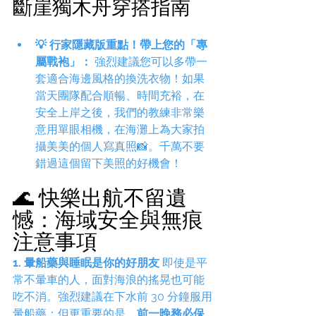
斷崖獨木舟穿搭指南
💡 行家隱藏版重點！帶上您的「專
屬戰袍」：
 強烈建議您可以多帶一
套適合海邊風格的換洗衣物！如果
當天團隊配合順暢、時間充裕，在
安全上岸之後，我們的教練非常樂
意用單眼相機，在海灘上為大家拍
攝美美的個人寫真照📸。千萬不要
錯過這個留下美照的好機會！
🌊 快樂出航不留遺
憾：海域安全與無痕
注意事項
1. 暈船藥與睡眠是你的好朋友
 即使是平
常不暈車的人，面對海浪的搖晃也可能
吃不消。強烈建議在下水前 30 分鐘服用
暈船藥；但更重要的是，
前一晚務必保