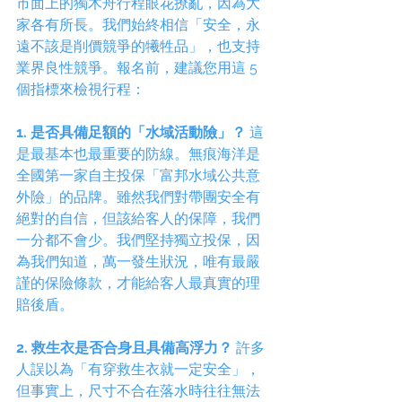
市面上的獨木舟行程眼花撩亂，因為大
家各有所長。我們始終相信「安全，永
遠不該是削價競爭的犧牲品」，也支持
業界良性競爭。報名前，建議您用這 5 
個指標來檢視行程：
1. 是否具備足額的「水域活動險」？
 這
是最基本也最重要的防線。無痕海洋是
全國第一家自主投保「富邦水域公共意
外險」的品牌。雖然我們對帶團安全有
絕對的自信，但該給客人的保障，我們
一分都不會少。我們堅持獨立投保，因
為我們知道，萬一發生狀況，唯有最嚴
謹的保險條款，才能給客人最真實的理
賠後盾。
2. 救生衣是否合身且具備高浮力？
 許多
人誤以為「有穿救生衣就一定安全」，
但事實上，尺寸不合在落水時往往無法