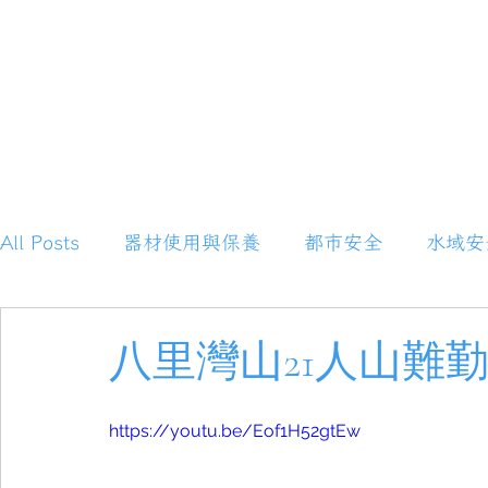
All Posts
器材使用與保養
都市安全
水域安
 Posts
(25)
25 篇文章
山域安全
緊急處置
八里灣山21人山難
材使用與保養
(1)
1 篇文章
市安全
(0)
0 篇文章
域安全
(1)
1 篇文章
氣判斷
(1)
1 篇文章
https://youtu.be/Eof1H52gtEw
援心得
(0)
0 篇文章
維修+diy
(1)
1 篇文章