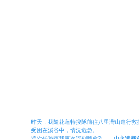
域安全
(0)
0 篇文章
急處置
(0)
0 篇文章
昨天，我隨花蓮特搜隊前往八里灣山進行救
受困在溪谷中，情況危急。
這次任務讓我再次深刻體會到——
山永遠都