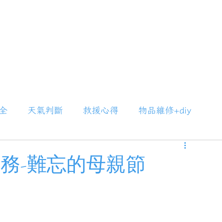
全
天氣判斷
救援心得
物品維修+diy
勤務-難忘的母親節