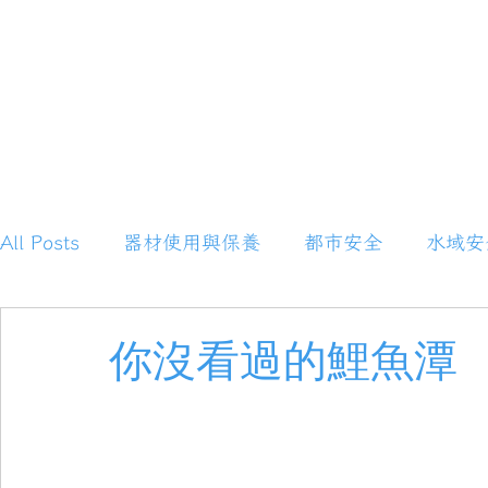
All Posts
器材使用與保養
都市安全
水域安
 Posts
(25)
25 篇文章
山域安全
緊急處置
你沒看過的鯉魚潭
材使用與保養
(1)
1 篇文章
市安全
(0)
0 篇文章
域安全
(1)
1 篇文章
氣判斷
(1)
1 篇文章
援心得
(0)
0 篇文章
維修+diy
(1)
1 篇文章