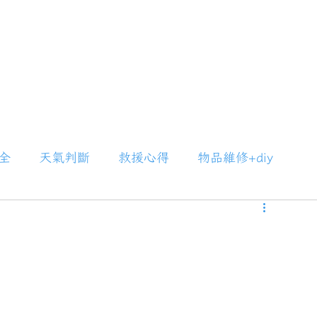
全
天氣判斷
救援心得
物品維修+diy